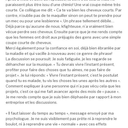
paraissent plus être issu d’une chimio! Une vrai coupe même très
courte. Ce collègue me dit: « Ca te va bien les cheveux courts. Par
contre, n’oublie pas de te maquiller sinon on peut te prendre pour
un mec ou pour une lesbienne ». Un phrase tellement débile…
Déjà parce qu’aucune de nous, kfighteuse, n’a vraiment bien
vécue perdre ses cheveux. Ensuite parce que je me rends compte
que les femmes ont droit aux préjugés des gens avec une simple
coupe courte de cheveux.
Merci également pour la confiance en soi, déjà bien ébranlée par
la maladie et qui vacille à nouveau avec ce genre de phrase!
La discussion se poursuit. Je suis fatiguée, je les regarde se
déhancher sur la musique. « Tu devrais vivre l’instant présent,
profiter pour faire des choses que tu aimes, ne pas faire de
projet ». Je lui réponds: « Vivre l’instant présent, c’est le postulat
quand tu es malade, tu vis les choses les unes après les autres ».
Comment expliquer à une personne qui n’a pas vécu cela que les
projets, c’est ce qui me fait avancer après des mois de « pause ».
Je me rends compte que je suis bien déphasée par rapport à mon
entreprise et les discussions.
« Il faut laisser du temps au temps », message envoyé par ma
psychologue. Je ne suis visiblement pas prête ni à reprendre le
boulot, ni à reprendre une vie « normale » avec ces effets