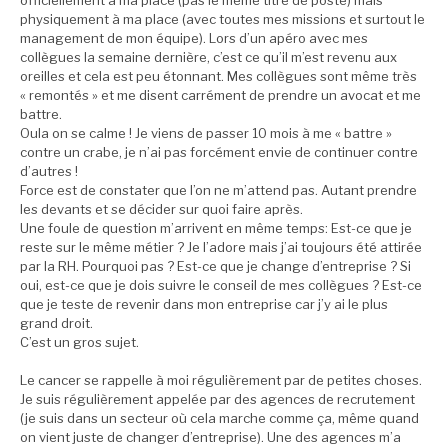
officiellement à ma place (pas le même titre de poste) mais
physiquement à ma place (avec toutes mes missions et surtout le
management de mon équipe). Lors d’un apéro avec mes
collègues la semaine dernière, c’est ce qu’il m’est revenu aux
oreilles et cela est peu étonnant. Mes collègues sont même très
« remontés » et me disent carrément de prendre un avocat et me
battre.
Oula on se calme ! Je viens de passer 10 mois à me « battre »
contre un crabe, je n’ai pas forcément envie de continuer contre
d’autres !
Force est de constater que l’on ne m’attend pas. Autant prendre
les devants et se décider sur quoi faire après.
Une foule de question m’arrivent en même temps: Est-ce que je
reste sur le même métier ? Je l’adore mais j’ai toujours été attirée
par la RH. Pourquoi pas ? Est-ce que je change d’entreprise ? Si
oui, est-ce que je dois suivre le conseil de mes collègues ? Est-ce
que je teste de revenir dans mon entreprise car j’y ai le plus
grand droit.
C’est un gros sujet.
Le cancer se rappelle à moi régulièrement par de petites choses.
Je suis régulièrement appelée par des agences de recrutement
(je suis dans un secteur où cela marche comme ça, même quand
on vient juste de changer d’entreprise). Une des agences m’a