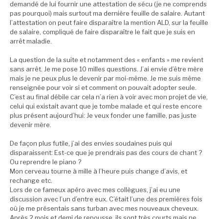
demandé de lui fournir une attestation de sécu (je ne comprends
pas pourquoi) mais surtout ma dernière feuille de salaire. Autant
l’attestation on peut faire disparaître la mention ALD, sur la feuille
de salaire, compliqué de faire disparaître le fait que je suis en
arrêt maladie.
La question de la suite et notamment des « enfants » me revient
sans arrêt. Je me pose 10 milles questions. J’ai envie d’être mère
mais je ne peux plus le devenir par moi-même. Je me suis même
renseignée pour voir si et comment on pouvait adopter seule.
C’est au final débile car cela n’a rien à voir avec mon projet de vie,
celui qui existait avant que je tombe malade et qui reste encore
plus présent aujourd’hui: Je veux fonder une famille, pas juste
devenir mère.
De façon plus futile, j’ai des envies soudaines puis qui
disparaissent: Est-ce que je prendrais pas des cours de chant ?
Ou reprendre le piano ?
Mon cerveau tourne à mille à l’heure puis change d’avis, et
rechange etc.
Lors de ce fameux apéro avec mes collègues, j’ai eu une
discussion avec l’un d’entre eux. C’était l’une des premières fois
où je me présentais sans turban avec mes nouveaux cheveux.
Après 2 mois et demi de repousse, ils sont très courts mais ne