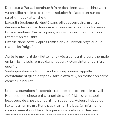
De retour à Paris, il continue à faire des siennes… Le chirurgien
vu en juillet n’a, je cite, « pas de solution à m’apporter sur ce
sujet ». Il faut « attendre ».
L’avastin également, réputé sans effet secondaire, m’a fait
découvrir les contractures musculaires au niveau des trapèzes.
Un vrai bonheur. Certains jours, je dois me contorsionner pour
retirer mon tee-shirt.
Difficile donc cette « après rémission » au niveau physique. Je
reste très fatiguée.
Après le moment de « flottement » vécu pendant la cure thermale
en juin, je me suis remise dans l’action: « Ok maintenant on fait
quoi? ».
Vaste question surtout quand son corps nous rappelle
constamment qu’on est pas « sorti d’affaire », on traîne son corps
comme un boulet.
Une des questions à répondre rapidement concerne le travail.
Beaucoup de chose ont changé de ce côté là. Il s’est passé
beaucoup de chose pendant mon absence. Aujourd’hui, vu de
l’extérieur, on ne m’attend pas vraiment là bas. On m’a même
complètement « oublié ». Une personne a été recrutée pas