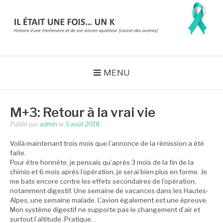
Aller
au
contenu
IL ÉTAIT UNE FOIS…
Histoire d'une trentenaire et de son ancien squatteur (cancer des
ovaires) => en rémission
UN K
MENU
M+3: Retour à la vrai vie
Publié par
admin
le
5 août 2018
Voilà maintenant trois mois que l’annonce de la rémission a été
faite.
Pour être honnête, je pensais qu’après 3 mois de la fin de la
chimio et 6 mois après l’opération, je serai bien plus en forme. Je
me bats encore contre les effets secondaires de l’opération,
notamment digestif. Une semaine de vacances dans les Hautes-
Alpes, une semaine malade. L’avion également est une épreuve.
Mon système digestif ne supporte pas le changement d’air et
surtout l’altitude. Pratique…