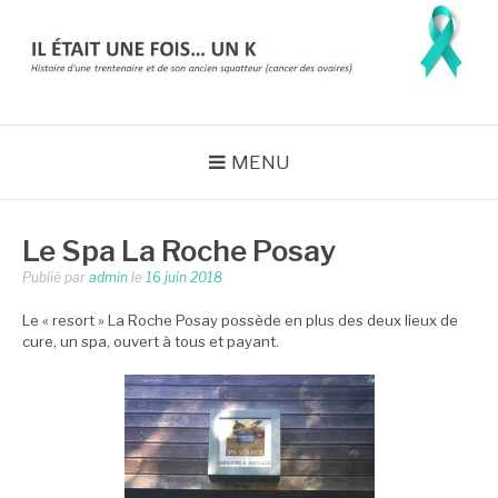
Aller
au
contenu
IL ÉTAIT UNE FOIS…
Histoire d'une trentenaire et de son ancien squatteur (cancer des
ovaires) => en rémission
UN K
MENU
Le Spa La Roche Posay
Publié par
admin
le
16 juin 2018
Le « resort » La Roche Posay possède en plus des deux lieux de
cure, un spa, ouvert à tous et payant.