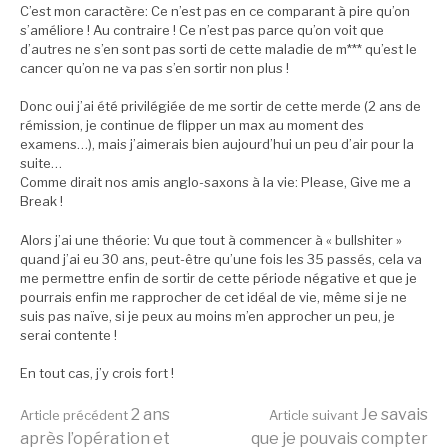
C’est mon caractère: Ce n’est pas en ce comparant à pire qu’on
s’améliore ! Au contraire ! Ce n’est pas parce qu’on voit que
d’autres ne s’en sont pas sorti de cette maladie de m*** qu’est le
cancer qu’on ne va pas s’en sortir non plus !
Donc oui j’ai été privilégiée de me sortir de cette merde (2 ans de
rémission, je continue de flipper un max au moment des
examens…), mais j’aimerais bien aujourd’hui un peu d’air pour la
suite…
Comme dirait nos amis anglo-saxons à la vie: Please, Give me a
Break !
Alors j’ai une théorie: Vu que tout à commencer à « bullshiter »
quand j’ai eu 30 ans, peut-être qu’une fois les 35 passés, cela va
me permettre enfin de sortir de cette période négative et que je
pourrais enfin me rapprocher de cet idéal de vie, même si je ne
suis pas naïve, si je peux au moins m’en approcher un peu, je
serai contente !
En tout cas, j’y crois fort !
Lire
2 ans
Je savais
Article précédent
Article suivant
après l’opération et
que je pouvais compter