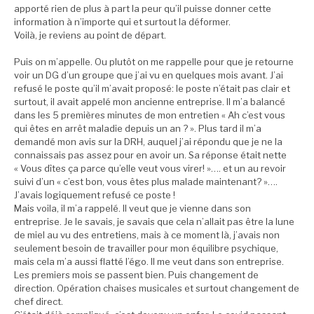
apporté rien de plus à part la peur qu’il puisse donner cette
information à n’importe qui et surtout la déformer.
Voilà, je reviens au point de départ.
Puis on m’appelle. Ou plutôt on me rappelle pour que je retourne
voir un DG d’un groupe que j’ai vu en quelques mois avant. J’ai
refusé le poste qu’il m’avait proposé: le poste n’était pas clair et
surtout, il avait appelé mon ancienne entreprise. Il m’a balancé
dans les 5 premières minutes de mon entretien « Ah c’est vous
qui êtes en arrêt maladie depuis un an ? ». Plus tard il m’a
demandé mon avis sur la DRH, auquel j’ai répondu que je ne la
connaissais pas assez pour en avoir un. Sa réponse était nette
« Vous dîtes ça parce qu’elle veut vous virer! »…. et un au revoir
suivi d’un « c’est bon, vous êtes plus malade maintenant? »….
J’avais logiquement refusé ce poste !
Mais voila, il m’a rappelé. Il veut que je vienne dans son
entreprise. Je le savais, je savais que cela n’allait pas être la lune
de miel au vu des entretiens, mais à ce moment là, j’avais non
seulement besoin de travailler pour mon équilibre psychique,
mais cela m’a aussi flatté l’égo. Il me veut dans son entreprise.
Les premiers mois se passent bien. Puis changement de
direction. Opération chaises musicales et surtout changement de
chef direct.