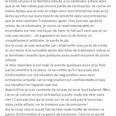
m’invite un peu à la dernière minute à un séminaire à Ibiza alors
que je ne fais même pas encore partie de l’entreprise. Je cache en
même temps que je suis en négo avec mon entreprise mais je lui
lâche qq infos par pure besoin de sincérité dans une entreprise
que je dois rejoindre 3 semaines après. Une journée après le
retour de ce séminaire, je reçois un mail interminable et
incendiaire sur moi, ma façon de faire, le fait qu’il sent que je ne
suis pas sincère… Un jugement en bon et dû forme, et
complètement arbitraire. Je perds le job.
Sur le coup, je suis anéantie car c’était enfin une porte de sortie
et un retour à la normalité après des mois de traitement, même si
je terminais l’avastin que quelques jours avant ma prise de poste
officiel.
Je dois répondre à son mail. Je prends quelques jours et je finis
par le remettre à sa place. Je lui notifie qu’il n’aura pas plus
d’information sur ma situation de négociation avec mon
entreprise actuelle car la négociation est confidentielle et que
ma situation ne regarde que moi.
Aujourd’hui, je suis contente de ne pas lui avoir tout balancé: Mec,
j’ai eu un cancer et mon entreprise a juste voulu me virer sans
rien ! C’est pas moi qui ai voulu ça ! Je ne suis pas le bourreau
dans cette affaire, ne te trompes pas de personne !
Sur le coup cela m’aurait fait du bien mais inutile de donner ce
genre d’information à ce genre de personne. Cela ne m’aurait