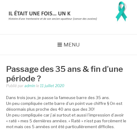
Aller
au
contenu
IL ÉTAIT UNE FOIS…
Histoire d'une trentenaire et de son ancien squatteur (cancer des
ovaires) => en rémission
UN K
MENU
Passage des 35 ans & fin d’une
période ?
Publié par
admin
le
11 juillet 2020
Dans trois jours, je passe la fameuse barre des 35 ans.
Un peu compliquée cette barre d’un point vue chiffre § On est
désormais plus proche des 40 ans que des 30!
Un peu compliquée car j’ai surtout et aussi l’impression d’avoir
« raté » mes 5 dernières années. « Raté » n’est pas forcément le
mot mais ces 5 années ont été particulièrement difficiles.