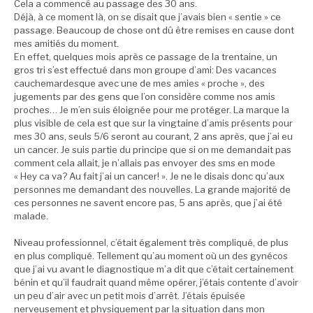
Cela a commencé au passage des 30 ans.
Déjà, à ce moment là, on se disait que j’avais bien « sentie » ce
passage. Beaucoup de chose ont dû être remises en cause dont
mes amitiés du moment.
En effet, quelques mois après ce passage de la trentaine, un
gros tri s’est effectué dans mon groupe d’ami: Des vacances
cauchemardesque avec une de mes amies « proche », des
jugements par des gens que l’on considère comme nos amis
proches… Je m’en suis éloignée pour me protéger. La marque la
plus visible de cela est que sur la vingtaine d’amis présents pour
mes 30 ans, seuls 5/6 seront au courant, 2 ans après, que j’ai eu
un cancer. Je suis partie du principe que si on me demandait pas
comment cela allait, je n’allais pas envoyer des sms en mode
« Hey ca va? Au fait j’ai un cancer! ». Je ne le disais donc qu’aux
personnes me demandant des nouvelles. La grande majorité de
ces personnes ne savent encore pas, 5 ans après, que j’ai été
malade.
Niveau professionnel, c’était également très compliqué, de plus
en plus compliqué. Tellement qu’au moment où un des gynécos
que j’ai vu avant le diagnostique m’a dit que c’était certainement
bénin et qu’il faudrait quand même opérer, j’étais contente d’avoir
un peu d’air avec un petit mois d’arrêt. J’étais épuisée
nerveusement et physiquement par la situation dans mon