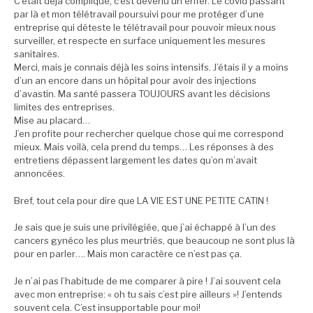
C’était déjà compliqué, c’est devenu un enfer. Le covid passant
par là et mon télétravail poursuivi pour me protéger d’une
entreprise qui déteste le télétravail pour pouvoir mieux nous
surveiller, et respecte en surface uniquement les mesures
sanitaires.
Merci, mais je connais déjà les soins intensifs. J’étais il y a moins
d’un an encore dans un hôpital pour avoir des injections
d’avastin. Ma santé passera TOUJOURS avant les décisions
limites des entreprises.
Mise au placard…
J’en profite pour rechercher quelque chose qui me correspond
mieux. Mais voilà, cela prend du temps… Les réponses à des
entretiens dépassent largement les dates qu’on m’avait
annoncées.
Bref, tout cela pour dire que LA VIE EST UNE PETITE CATIN !
Je sais que je suis une privilégiée, que j’ai échappé à l’un des
cancers gynéco les plus meurtriés, que beaucoup ne sont plus là
pour en parler…. Mais mon caractère ce n’est pas ça.
Je n’ai pas l’habitude de me comparer à pire ! J’ai souvent cela
avec mon entreprise: « oh tu sais c’est pire ailleurs »! J’entends
souvent cela. C’est insupportable pour moi!