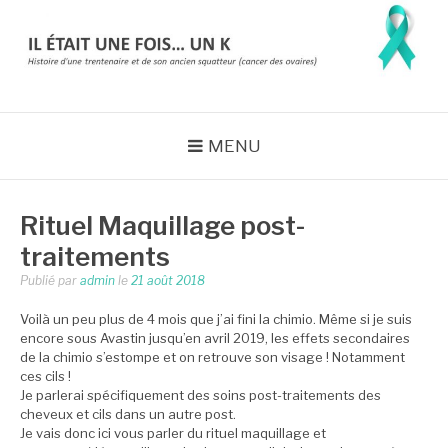
Aller
au
contenu
IL ÉTAIT UNE FOIS…
Histoire d'une trentenaire et de son ancien squatteur (cancer des
ovaires) => en rémission
UN K
MENU
Rituel Maquillage post-
traitements
Publié par
admin
le
21 août 2018
Voilà un peu plus de 4 mois que j’ai fini la chimio. Même si je suis
encore sous Avastin jusqu’en avril 2019, les effets secondaires
de la chimio s’estompe et on retrouve son visage ! Notamment
ces cils !
Je parlerai spécifiquement des soins post-traitements des
cheveux et cils dans un autre post.
Je vais donc ici vous parler du rituel maquillage et