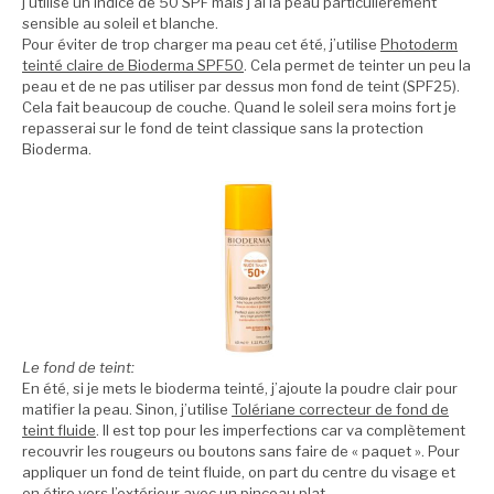
j’utilise un indice de 50 SPF mais j’ai la peau particulièrement
sensible au soleil et blanche.
Pour éviter de trop charger ma peau cet été, j’utilise
Photoderm
teinté claire de Bioderma SPF50
. Cela permet de teinter un peu la
peau et de ne pas utiliser par dessus mon fond de teint (SPF25).
Cela fait beaucoup de couche. Quand le soleil sera moins fort je
repasserai sur le fond de teint classique sans la protection
Bioderma.
Le fond de teint:
En été, si je mets le bioderma teinté, j’ajoute la poudre clair pour
matifier la peau. Sinon, j’utilise
Tolériane correcteur de fond de
teint fluide
. Il est top pour les imperfections car va complètement
recouvrir les rougeurs ou boutons sans faire de « paquet ». Pour
appliquer un fond de teint fluide, on part du centre du visage et
on étire vers l’extérieur avec un pinceau plat.