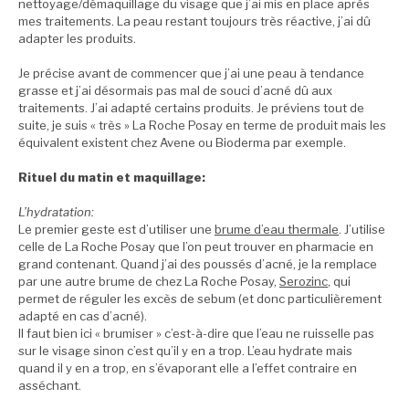
nettoyage/démaquillage du visage que j’ai mis en place après
mes traitements. La peau restant toujours très réactive, j’ai dû
adapter les produits.
Je précise avant de commencer que j’ai une peau à tendance
grasse et j’ai désormais pas mal de souci d’acné dû aux
traitements. J’ai adapté certains produits. Je préviens tout de
suite, je suis « très » La Roche Posay en terme de produit mais les
équivalent existent chez Avene ou Bioderma par exemple.
Rituel du matin et maquillage:
L’hydratation:
Le premier geste est d’utiliser une
brume d’eau thermale
. J’utilise
celle de La Roche Posay que l’on peut trouver en pharmacie en
grand contenant. Quand j’ai des poussés d’acné, je la remplace
par une autre brume de chez La Roche Posay,
Serozinc
, qui
permet de réguler les excès de sebum (et donc particulièrement
adapté en cas d’acné).
Il faut bien ici « brumiser » c’est-à-dire que l’eau ne ruisselle pas
sur le visage sinon c’est qu’il y en a trop. L’eau hydrate mais
quand il y en a trop, en s’évaporant elle a l’effet contraire en
asséchant.