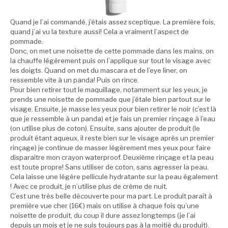
Quand je l’ai commandé, j’étais assez sceptique. La première fois,
quand j’ai vu la texture aussi! Cela a vraiment l’aspect de
pommade.
Donc, on met une noisette de cette pommade dans les mains, on
la chauffe légèrement puis on l’applique sur tout le visage avec
les doigts. Quand on met du mascara et de l’eye liner, on
ressemble vite à un panda! Puis on rince.
Pour bien retirer tout le maquillage, notamment sur les yeux, je
prends une noisette de pommade que j’étale bien partout sur le
visage. Ensuite, je masse les yeux pour bien retirer le noir (c’est là
que je ressemble à un panda) et je fais un premier rinçage à l’eau
(on utilise plus de coton). Ensuite, sans ajouter de produit (le
produit étant aqueux, il reste bien sur le visage après un premier
rinçage) je continue de masser légèrement mes yeux pour faire
disparaître mon crayon waterproof. Deuxième rinçage et la peau
est toute propre! Sans utiliser de coton, sans agresser la peau.
Cela laisse une légère pellicule hydratante sur la peau également
! Avec ce produit, je n’utilise plus de crème de nuit.
C’est une très belle découverte pour ma part. Le produit paraît à
première vue cher (16€) mais on utilise à chaque fois qu’une
noisette de produit, du coup il dure assez longtemps (je l’ai
depuis un mois et je ne suis toujours pas à la moitié du produit).