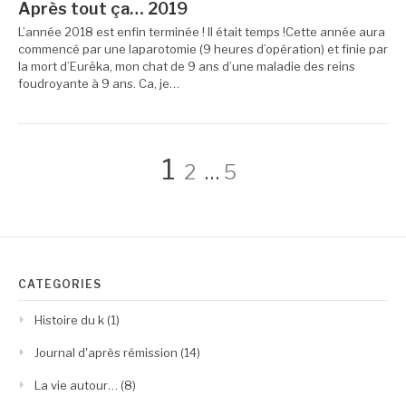
Après tout ça… 2019
L’année 2018 est enfin terminée ! Il était temps !Cette année aura
commencé par une laparotomie (9 heures d’opération) et finie par
la mort d’Eurêka, mon chat de 9 ans d’une maladie des reins
foudroyante à 9 ans. Ca, je…
Navigation
Page
Page
Page
1
2
…
5
des
articles
CATÉGORIES
Histoire du k
(1)
Journal d'après rémission
(14)
La vie autour…
(8)